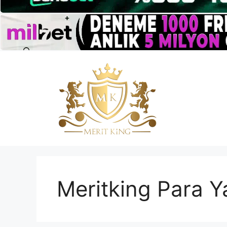
İçeriğe
atla
Meritking Para Y