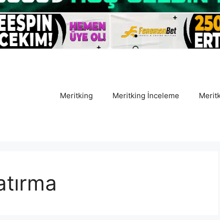
Meritking
Meritking İnceleme
Meritk
atırma