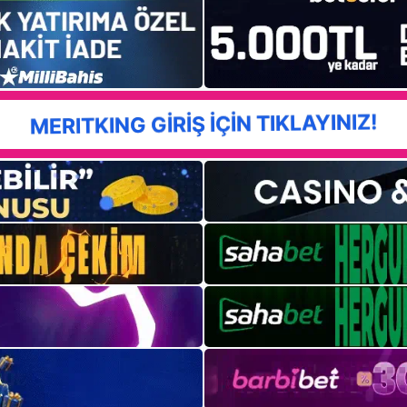
MERITKING GİRİŞ İÇİN TIKLAYINIZ!