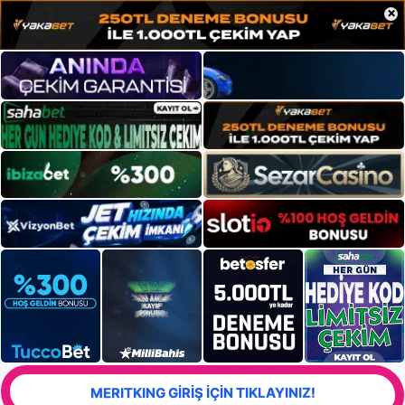
×
MERITKING GİRİŞ İÇİN TIKLAYINIZ!