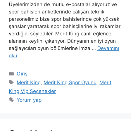
Üyelerimizden de mutlu e-postalar alıyoruz ve
spor bahisleri anketlerinde çalışan teknik
personelimiz bize spor bahislerinde çok yüksek
şanslar yaratarak spor bahisçilerine iyi rakamlar
verdiğini söylediler. Merit King canlı eğlence
alanının keyfini çıkarıyor. Dünyanın en iyi oyun
sağlayıcıları oyun bölümlerine imza …
Devamını
oku
Kategoriler
Giriş
Etiketler
Merit King
,
Merit King Spor Oyunu
,
Merit
King Vip Seçenekler
Yorum yap