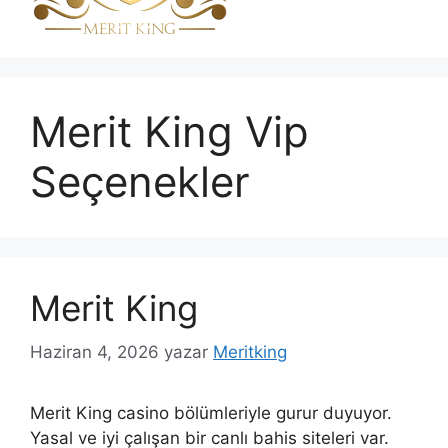
Merit King Vip
Seçenekler
Merit King
Haziran 4, 2026
yazar
Meritking
Merit King casino bölümleriyle gurur duyuyor.
Yasal ve iyi çalışan bir canlı bahis siteleri var.