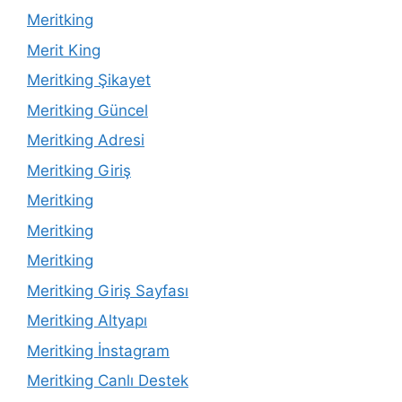
Meritking
Merit King
Meritking Şikayet
Meritking Güncel
Meritking Adresi
Meritking Giriş
Meritking
Meritking
Meritking
Meritking Giriş Sayfası
Meritking Altyapı
Meritking İnstagram
Meritking Canlı Destek