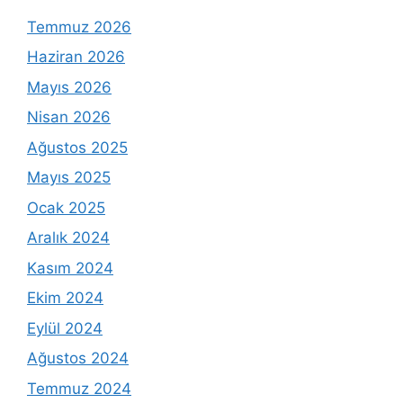
Temmuz 2026
Haziran 2026
Mayıs 2026
Nisan 2026
Ağustos 2025
Mayıs 2025
Ocak 2025
Aralık 2024
Kasım 2024
Ekim 2024
Eylül 2024
Ağustos 2024
Temmuz 2024