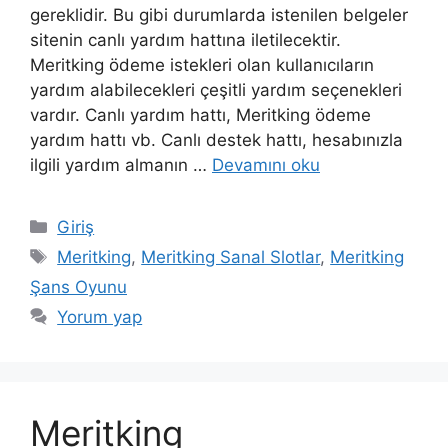
gereklidir. Bu gibi durumlarda istenilen belgeler
sitenin canlı yardım hattına iletilecektir.
Meritking ödeme istekleri olan kullanıcıların
yardım alabilecekleri çeşitli yardım seçenekleri
vardır. Canlı yardım hattı, Meritking ödeme
yardım hattı vb. Canlı destek hattı, hesabınızla
ilgili yardım almanın …
Devamını oku
Kategoriler
Giriş
Etiketler
Meritking
,
Meritking Sanal Slotlar
,
Meritking
Şans Oyunu
Yorum yap
Meritking