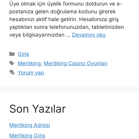
Üye olmak için üyelik formunu doldurun ve e-
postanıza gelen doğrulama kodunu girerek
hesabınızı aktif hale getirin. Hesabınıza giriş
yaptıktan sonra telefonunuzdan, tabletinizden
veya bilgisayarınızdan …
Devamını oku
Kategoriler
Giriş
Etiketler
Meritking
,
Meritking Casino Oyunları
Yorum yap
Son Yazılar
Meritking Adresi
Meritking Giriş