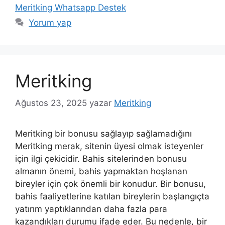
Meritking Whatsapp Destek
Yorum yap
Meritking
Ağustos 23, 2025
yazar
Meritking
Meritking bir bonusu sağlayıp sağlamadığını
Meritking merak, sitenin üyesi olmak isteyenler
için ilgi çekicidir. Bahis sitelerinden bonusu
almanın önemi, bahis yapmaktan hoşlanan
bireyler için çok önemli bir konudur. Bir bonusu,
bahis faaliyetlerine katılan bireylerin başlangıçta
yatırım yaptıklarından daha fazla para
kazandıkları durumu ifade eder. Bu nedenle, bir