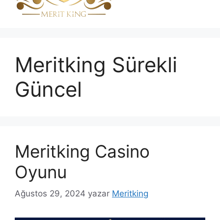
Meritking Sürekli
Güncel
Meritking Casino
Oyunu
Ağustos 29, 2024
yazar
Meritking