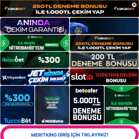
×
MERITKING GİRİŞ İÇİN TIKLAYINIZ!