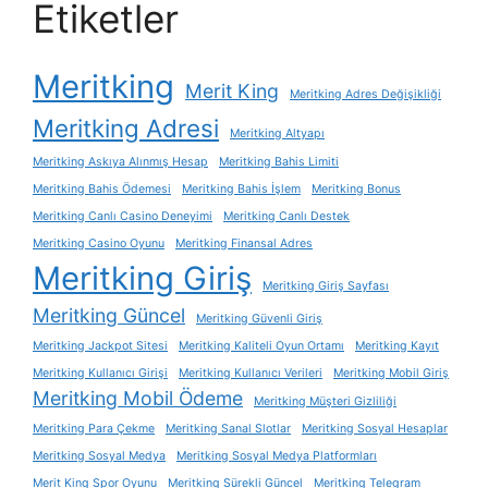
Etiketler
Meritking
Merit King
Meritking Adres Değişikliği
Meritking Adresi
Meritking Altyapı
Meritking Askıya Alınmış Hesap
Meritking Bahis Limiti
Meritking Bahis Ödemesi
Meritking Bahis İşlem
Meritking Bonus
Meritking Canlı Casino Deneyimi
Meritking Canlı Destek
Meritking Casino Oyunu
Meritking Finansal Adres
Meritking Giriş
Meritking Giriş Sayfası
Meritking Güncel
Meritking Güvenli Giriş
Meritking Jackpot Sitesi
Meritking Kaliteli Oyun Ortamı
Meritking Kayıt
Meritking Kullanıcı Girişi
Meritking Kullanıcı Verileri
Meritking Mobil Giriş
Meritking Mobil Ödeme
Meritking Müşteri Gizliliği
Meritking Para Çekme
Meritking Sanal Slotlar
Meritking Sosyal Hesaplar
Meritking Sosyal Medya
Meritking Sosyal Medya Platformları
Merit King Spor Oyunu
Meritking Sürekli Güncel
Meritking Telegram