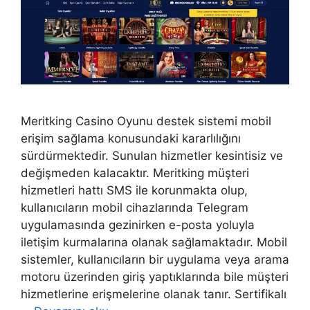
Meritking Casino Oyunu destek sistemi mobil
erişim sağlama konusundaki kararlılığını
sürdürmektedir. Sunulan hizmetler kesintisiz ve
değişmeden kalacaktır. Meritking müşteri
hizmetleri hattı SMS ile korunmakta olup,
kullanıcıların mobil cihazlarında Telegram
uygulamasında gezinirken e-posta yoluyla
iletişim kurmalarına olanak sağlamaktadır. Mobil
sistemler, kullanıcıların bir uygulama veya arama
motoru üzerinden giriş yaptıklarında bile müşteri
hizmetlerine erişmelerine olanak tanır. Sertifikalı