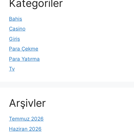
Kategoriler
Bahis
Casino
Giriş
Para Çekme
Para Yatırma
Tv
Arşivler
Temmuz 2026
Haziran 2026