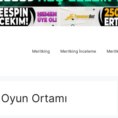
Meritking
Meritking İnceleme
Meritk
i Oyun Ortamı