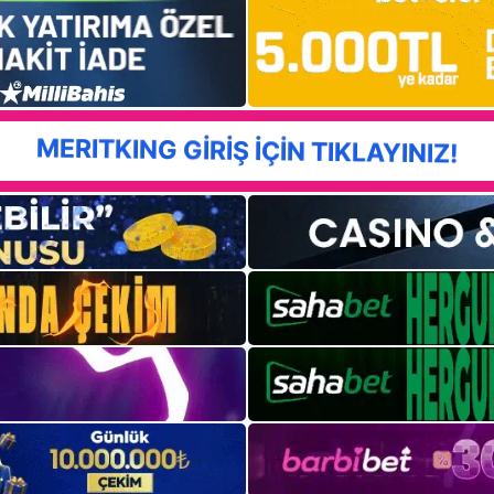
MERITKING GİRİŞ İÇİN TIKLAYINIZ!