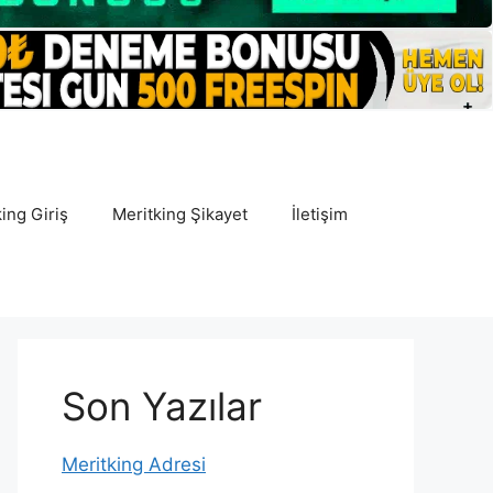
ing Giriş
Meritking Şikayet
İletişim
Son Yazılar
Meritking Adresi