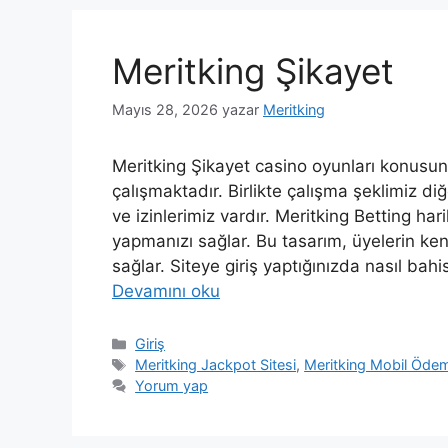
Meritking Şikayet
Mayıs 28, 2026
yazar
Meritking
Meritking Şikayet casino oyunları konusund
çalışmaktadır. Birlikte çalışma şeklimiz di
ve izinlerimiz vardır. Meritking Betting har
yapmanızı sağlar. Bu tasarım, üyelerin ken
sağlar. Siteye giriş yaptığınızda nasıl bah
Devamını oku
Kategoriler
Giriş
Etiketler
Meritking Jackpot Sitesi
,
Meritking Mobil Öde
Yorum yap