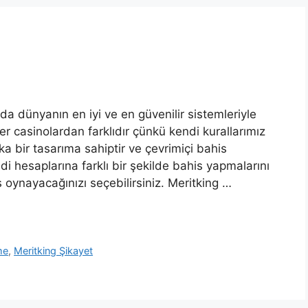
a dünyanın en iyi ve en güvenilir sistemleriyle
ğer casinolardan farklıdır çünkü kendi kurallarımız
ika bir tasarıma sahiptir ve çevrimiçi bahis
di hesaplarına farklı bir şekilde bahis yapmalarını
is oynayacağınızı seçebilirsiniz. Meritking …
me
,
Meritking Şikayet