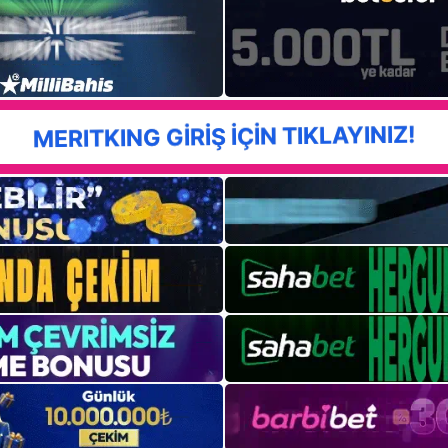
MERITKING GİRİŞ İÇİN TIKLAYINIZ!